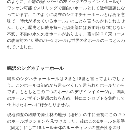
のように、距離の短いパー4の左ドッグのブラインドホールが、
ワンオン可能でスリリングで面白いホールとして近年話題にな
っています。このように現在のシグネチャーホールとはある意
味で「時代が求めているホール」のことを言うのかもしれませ
ん。しかし歴史と伝統を持った倶楽部には必ず時代に動じない
不変、不動の永久欠番ホールがあります。霞ヶ関ＣＣ東コース
の改造前の 10 番のパー3 ホールは世界の名ホールの一つと云わ
れていました。
鳴沢のシグネチャーホ―ル
鳴沢のシグネチャーホールは 8番と18番と言ってよいでしょ
う。このホールは初めから造るべくして造られたホールだから
です。もともとこの二つのホールのデザインイメージは、鳴沢
のホールデザイン構想の核を占め、特にコンセプトを集約して
仕上げたホールにほかなりません。
現地調査の段階で原生林の地形（場所）の中に最初にこの 2つ
のホールポジションを見つけました。後はこの2ホールを基準
（固定）にして18ホール全体のルーティングの整合性を図り、