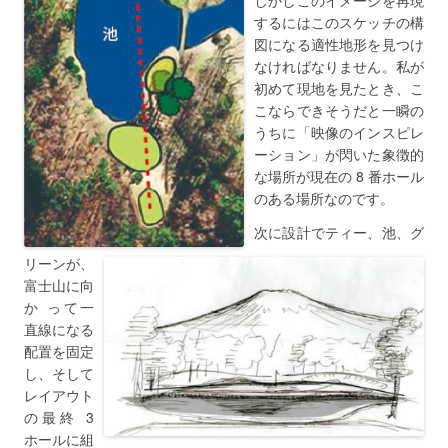
するにはこのスケッチの構
図になる適性地形を見つけ
なければなりません。私が
初めて現地を見たとき、こ
こならできそうだと一瞬の
うちに「映像のインスピレ
ーション」が閃いた象徴的
な場所が現在の 8 番ホール
のある場所なのです。
次に設計でティー、池、グ
リーンが、
富士山に向
か って一
直線になる
配置を固定
し、そして
レイアウト
の最終 3
ホールに組