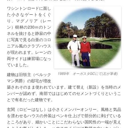
ワシントンロードに面し
た小さなゲートをくぐ
り、マグノリア（レー
ン）樹林の230ｍのトン
ネルを抜けると静寂の中
に写真で見る白亜のコロ
ニアル風のクラブハウス
が現われます。レーンの
両サイドは練習場になっ
ていました。
1989年 オーガスタGCにて(左が筆者)
建物は旧領主（ベルック
マン男爵）の邸宅が増改
築されそのまま使われています。建て替え（新設）を当時のメ
ンバーが認めず、南部でははじめてのセメントづくりというこ
とで有名だった建物です。
玄関（ロビーはなし）は小さくメンバーオンリー、風格と気品
を漂わせるハウスの外装はペンキ仕上げで部分的に剥げている
ところがあり、細かいことにこだわらない国民性の一端が見え