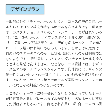
一般的にシグネチャーホールというと、コースの中の名物ホー
ルもしくはゴルフ場を代表するホールを言うようです。例えば
オーガスタナショナルＧＣのアーメンコーナーと呼ばれている
11、12、13番ホール、サイプレスポイントＧＣ波打ち際の15、
16、17番ホール等は名実ともに世界的な名ホールとして周知さ
れ、ゴルフ場の代名詞にもなっています。しかしその定義は、
倶楽部のステータスなのか、話題性（評判）なのかは明白では
ないようです。 設計者にはもともとシグネチャーホールを造ろ
うとする発想はありません。なぜならコース設計では、まずコ
ース全体のホールバランスを考えます。具体的にはデザインの
統一性とコンセプトの一貫性です。つまり異端を避けるので
す。そのためにオープン後どのホールが実際のシグネチャーホ
ールになるかの判断がつかないのです。
ところが、オープン当時一番良くないと心配されていたホール
が時代背景と共にプレースタイルが変わり、名物ホールに変貌
した例は多々あるのです。例えば名古屋ＧＣ和合コースの16番