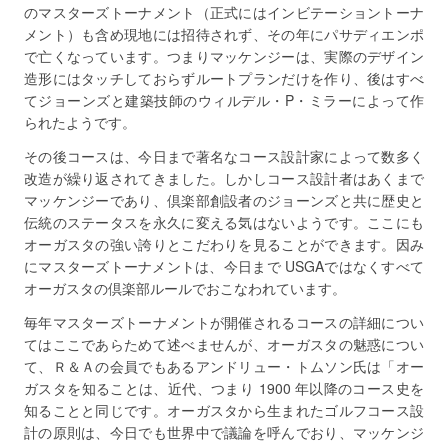
のマスターズトーナメント（正式にはインビテーショントーナ
メント）も含め現地には招待されず、その年にパサディエンポ
で亡くなっています。つまりマッケンジーは、実際のデザイン
造形にはタッチしておらずルートプランだけを作り、後はすべ
てジョーンズと建築技師のウィルデル・P・ミラーによって作
られたようです。
その後コースは、今日まで著名なコース設計家によって数多く
改造が繰り返されてきました。しかしコース設計者はあくまで
マッケンジーであり、倶楽部創設者のジョーンズと共に歴史と
伝統のステータスを永久に変える気はないようです。ここにも
オーガスタの強い誇りとこだわりを見ることができます。因み
にマスターズトーナメントは、今日まで USGAではなくすべて
オーガスタの倶楽部ルールでおこなわれています。
毎年マスターズトーナメントが開催されるコースの詳細につい
てはここであらためて述べませんが、オーガスタの魅惑につい
て、Ｒ＆Ａの会員でもあるアンドリュー・トムソン氏は「オー
ガスタを知ることは、近代、つまり 1900 年以降のコース史を
知ることと同じです。オーガスタから生まれたゴルフコース設
計の原則は、今日でも世界中で議論を呼んでおり、マッケンジ