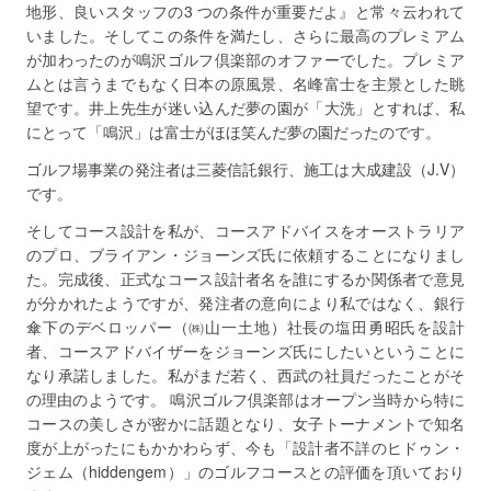
地形、良いスタッフの3 つの条件が重要だよ』と常々云われて
いました。そしてこの条件を満たし、さらに最高のプレミアム
が加わったのが鳴沢ゴルフ倶楽部のオファーでした。プレミア
ムとは言うまでもなく日本の原風景、名峰富士を主景とした眺
望です。井上先生が迷い込んだ夢の園が「大洗」とすれば、私
にとって「鳴沢」は富士がほほ笑んだ夢の園だったのです。
ゴルフ場事業の発注者は三菱信託銀行、施工は大成建設（J.V）
です。
そしてコース設計を私が、コースアドバイスをオーストラリア
のプロ、ブライアン・ジョーンズ氏に依頼することになりまし
た。完成後、正式なコース設計者名を誰にするか関係者で意見
が分かれたようですが、発注者の意向により私ではなく、銀行
傘下のデベロッパー（㈱山一土地）社長の塩田勇昭氏を設計
者、コースアドバイザーをジョーンズ氏にしたいということに
なり承諾しました。私がまだ若く、西武の社員だったことがそ
の理由のようです。 鳴沢ゴルフ倶楽部はオープン当時から特に
コースの美しさが密かに話題となり、女子トーナメントで知名
度が上がったにもかかわらず、今も「設計者不詳のヒドゥン・
ジェム（hiddengem）」のゴルフコースとの評価を頂いており