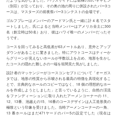
たような気がしました。ハウスサイドには数棟の白いキャビン
（別荘）が立っており、その奥の池の周りに併設されたパー3コ
ースは、マスターズの前夜祭パー3コンテストの会場です。
ゴルフプレーはメンバーのアードマン氏と一緒に計 4 名でスタ
ートしました。氏によると当時メンバーはアメリカ全土に300
名（創立時は50名）おり、彼はハワイ唯一のメンバーだったそ
うです。
コースを回ってみると高低差が63メートルあり、意外とアップ
ダウンがあることに驚きました。特にアウトコースはティーか
らグリーンが見えないホールが半数以上を占め、地形を生かし
たコースの隠れた難しさの一端を垣間見た気がしました。
設計者のマッケンジーがコースコンセプトについて「オーガス
タでは、地形の性質から示唆される最高の特徴を具現化するこ
とで、古典的なホールのコピーではなく、18 個の理想的なホー
ルを作成しようとしました」と言っているように、自然の渓流
をファンディーションに取り入れたアーメンコーナーの 11、
12、13番、池越えの15、16番のコースデザインは人工造形美の
極致という印象を受けました。当時アーメンコーナーの一角、
13 番ホールはまだ471ヤードのパー5の設定でした（現在は