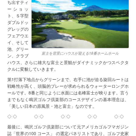
ち出すティ
ーショッ
ト、Ｓ字型
ダブルドッ
グレッグの
フェアウエ
イ、そして
池、グリー
富士を背景にハウスが迎える18番ホームホール
ン、クラブ
ハウス、さらに雄大な富士と景観がダイナミックかつスペクタ
クルに変貌していきます。
第1打落下地点からグリーンまで、右手に池が迫る旋回ルートは
戦略性が高く、頭脳的プレーが求められるウォーターロングホ
ールです。8番と同じように水面には名峰富士が映ります。言う
までもなく鳴沢ゴルフ倶楽部のコースデザインの基本理念は、
「美しい日本の原風景・池と富士」なのです。
◇ ◇ ◇ ◇ ◇ ◇ ◇ ◇ ◇ ◇
最後に、鳴沢ゴルフ倶楽部について元アメリカゴルフマガジン
誌「世界の100 コース」 の選定パネリストであり、ゴルフ史家