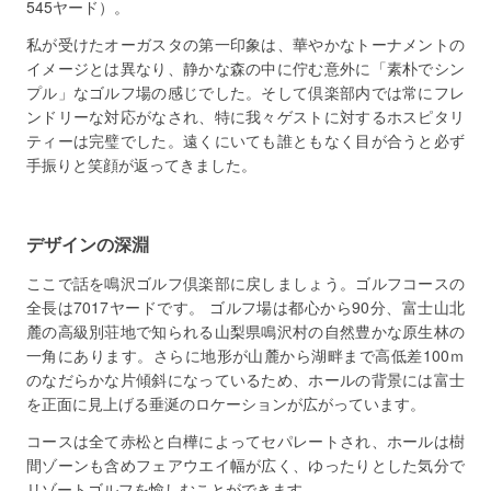
545ヤード）。
私が受けたオーガスタの第一印象は、華やかなトーナメントの
イメージとは異なり、静かな森の中に佇む意外に「素朴でシン
プル」なゴルフ場の感じでした。そして倶楽部内では常にフレ
ンドリーな対応がなされ、特に我々ゲストに対するホスピタリ
ティーは完璧でした。遠くにいても誰ともなく目が合うと必ず
手振りと笑顔が返ってきました。
デザインの深淵
ここで話を鳴沢ゴルフ倶楽部に戻しましょう。ゴルフコースの
全長は7017ヤードです。 ゴルフ場は都心から90分、富士山北
麓の高級別荘地で知られる山梨県鳴沢村の自然豊かな原生林の
一角にあります。さらに地形が山麓から湖畔まで高低差100ｍ
のなだらかな片傾斜になっているため、ホールの背景には富士
を正面に見上げる垂涎のロケーションが広がっています。
コースは全て赤松と白樺によってセパレートされ、ホールは樹
間ゾーンも含めフェアウエイ幅が広く、ゆったりとした気分で
リゾートゴルフを愉しむことができます。