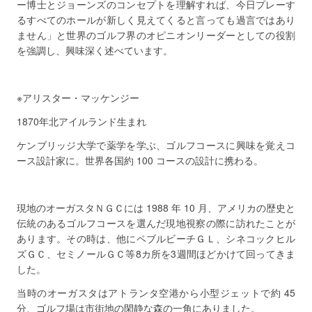
ー博士とジョーンズのコンセプトを理解すれば、今日プレーす
るすべてのホールが新しく見えてくると言っても過言ではあり
ません」と世界のゴルフ界のオピニオンリーダーとしての役割
を強調し、興味深く述べています。
※アリスター・マッケンジー
1870年北アイルランド生まれ
ケンブリッジ大学で薬学を学ぶ、ゴルフコースに興味を覚えコ
ース設計家に。世界各国約 100 コースの設計に携わる。
現地のオーガスタＮＧＣには 1988 年 10 月、アメリカの歴史と
伝統のあるゴルフコースを選んだ現地視察の際に訪れたことが
あります。その時は、他にペブルビーチＧＬ、シネコックヒル
ズＧＣ、セミノールＧＣ等8カ所を3週間ほどかけて回ってきま
した。
当時のオーガスタはアトランタ空港から小型ジェットで約 45
分、ゴルフ場は市街地の閑静な森の一角にありました。