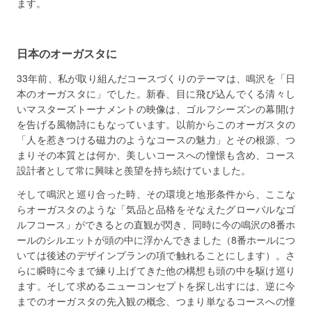
ます。
日本のオーガスタに
33年前、私が取り組んだコースづくりのテーマは、鳴沢を「日
本のオーガスタに」でした。新春、目に飛び込んでくる清々し
いマスターズトーナメントの映像は、ゴルフシーズンの幕開け
を告げる風物詩にもなっています。以前からこのオーガスタの
「人を惹きつける磁力のようなコースの魅力」とその根源、つ
まりその本質とは何か、美しいコースへの憧憬も含め、コース
設計者として常に興味と羨望を持ち続けていました。
そして鳴沢と巡り合った時、その環境と地形条件から、ここな
らオーガスタのような「気品と品格をそなえたグローバルなゴ
ルフコース」ができるとの直観が閃き、同時に今の鳴沢の8番ホ
ールのシルエットが頭の中に浮かんできました（8番ホールにつ
いては後述のデザインプランの項で触れることにします）。さ
らに瞬時に今まで練り上げてきた他の構想も頭の中を駆け巡り
ます。そして求めるニューコンセプトを探し出すには、逆に今
までのオーガスタの先入観の概念、つまり単なるコースへの憧