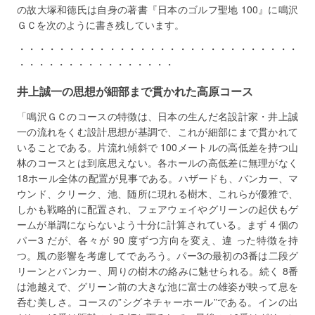
の故大塚和徳氏は自身の著書『日本のゴルフ聖地 100』に鳴沢
ＧＣを次のように書き残しています。
・・・・・・・・・・・・・・・・・・・・・・・・・・・・
・・・・・・・・・・・・・・・・
井上誠一の思想が細部まで貫かれた高原コース
「鳴沢ＧＣのコースの特徴は、日本の生んだ名設計家・井上誠
一の流れをくむ設計思想が基調で、これが細部にまで貫かれて
いることである。片流れ傾斜で 100メートルの高低差を持つ山
林のコースとは到底思えない。各ホールの高低差に無理がなく
18ホール全体の配置が見事である。ハザードも、バンカー、マ
ウンド、クリーク、池、随所に現れる樹木、これらが優雅で、
しかも戦略的に配置され、フェアウェイやグリーンの起伏もゲ
ームが単調にならないよう十分に計算されている。まず 4 個の
パー3 だが、各々が 90 度ずつ方向を変え、違 った特徴を持
つ。風の影響を考慮してであろう。パー3の最初の3番は二段グ
リーンとバンカー、周りの樹木の絡みに魅せられる。続く 8番
は池越えで、グリーン前の大きな池に富士の雄姿が映って息を
呑む美しさ。コースの”シグネチャーホール”である。インの出