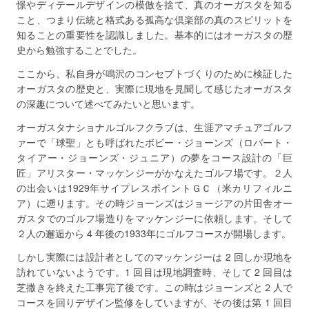
憬やディテールデザインの模倣を捨て、真のオーガスタを知る
こと、つまり伝統と格式ある孤高な倶楽部の真のスピリットを
知ることの重要性を認識しました。基本的にはオーガスタの歴
史から勉強することでした。
ここから、私自身が鳴沢のコンセプトづくりのために検証した
オーガスタの歴史と、実際に現地を見聞して感じたオーガスタ
の深趣について述べてみたいと思います。
オーガスタナショナルゴルフクラブは、生涯アマチュアゴルフ
ァーで「球聖」とも呼ばれたボビー・ジョーンズ（ロバート・
タイアー・ジョーンズ・ジュニア）の夢をコース設計の「巨
匠」アリスター・マッケンジーがかなえたゴルフ場です。２人
の出会いは1929年サイプレスポイントＧＣ（米カリフィルニ
ア）に遡ります。その時ジョーンズはジョージアの片田舎オー
ガスタでのゴルフ場造りをマッケンジーに依頼します。そして
２人の邂逅から 4 年後の1933年にゴルフコースが開場します。
しかし実際には設計者としてのマッケンジーは 2 回しか現地を
訪れていないようです。1 回目は現地調査時、そして 2 回目は
芝撒きを終えた工事完了後です。この時はジョーンズと２人で
コースを回りデザイン監修をしていますが、その後は第 1 回目