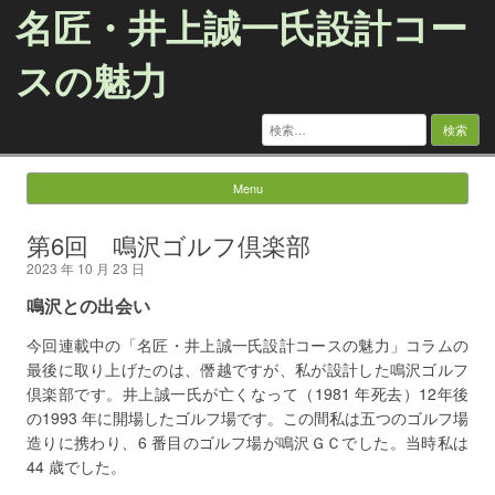
名匠・井上誠一氏設計コー
スの魅力
検
索:
Menu
Skip to content
第6回 鳴沢ゴルフ倶楽部
2023 年 10 月 23 日
鳴沢との出会い
今回連載中の「名匠・井上誠一氏設計コースの魅力」コラムの
最後に取り上げたのは、僭越ですが、私が設計した鳴沢ゴルフ
倶楽部です。井上誠一氏が亡くなって（1981 年死去）12年後
の1993 年に開場したゴルフ場です。この間私は五つのゴルフ場
造りに携わり、6 番目のゴルフ場が鳴沢ＧＣでした。当時私は
44 歳でした。