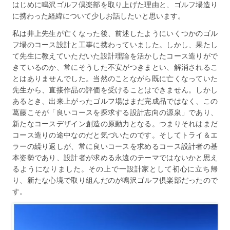
はじめに鳴沢ゴルフ倶楽部を取り上げた理由と、ゴルフ場造り
に携わった経緯について少しお話したいと思います。
私は井上先生が亡くなった後、前述したようにいくつかのゴル
フ場のコース設計と工事に携わっていました。しかし、果たし
て先生に教えていただいた設計理論を活かしたコース造りがで
きているのか、常にそうした不安がつきまとい、解消されるこ
とはありませんでした。当然のことながら既に亡くなっていた
先生から、直接作品の評価を受けることはできません。しかし
あるとき、出来上がったゴルフ場はまだ完成品ではなく、この
葛藤こそが「良いコースを探求する設計志向の源泉」であり、
新たなコースデザイン創造の原動力となる。つまりそれはまだ
コース造りの途中なのだと気づいたのです。そしてトライ＆エ
ラーの繰り返しが、常に良いコースを求めるコース設計者の基
本姿勢であり、設計者が求める永遠のテーマではないかと思え
るようになりました。その上で一設計家として初心に立ち帰
り、新たな心境で取り組んだのが鳴沢ゴルフ倶楽部だったので
す。