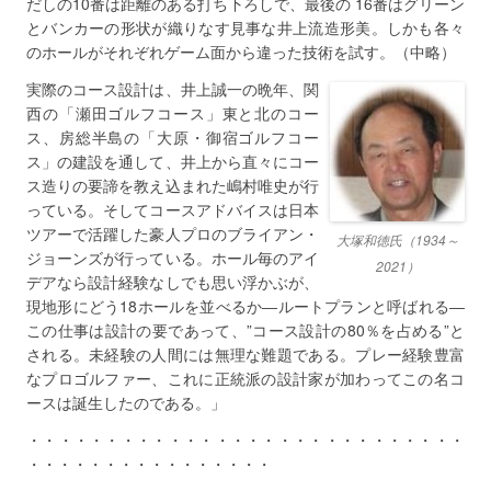
だしの10番は距離のある打ち下ろしで、最後の 16番はグリーン
とバンカーの形状が織りなす見事な井上流造形美。しかも各々
のホールがそれぞれゲーム面から違った技術を試す。（中略）
実際のコース設計は、井上誠一の晩年、関
西の「瀬田ゴルフコース」東と北のコー
ス、房総半島の「大原・御宿ゴルフコー
ス」の建設を通して、井上から直々にコー
ス造りの要諦を教え込まれた嶋村唯史が行
っている。そしてコースアドバイスは日本
ツアーで活躍した豪人プロのブライアン・
大塚和徳氏（1934～
ジョーンズが行っている。ホール毎のアイ
2021）
デアなら設計経験なしでも思い浮かぶが、
現地形にどう18ホールを並べるか―ルートプランと呼ばれる―
この仕事は設計の要であって、”コース設計の80％を占める”と
される。未経験の人間には無理な難題である。プレー経験豊富
なプロゴルファー、これに正統派の設計家が加わってこの名コ
ースは誕生したのである。」
・・・・・・・・・・・・・・・・・・・・・・・・・・・・
・・・・・・・・・・・・・・・・