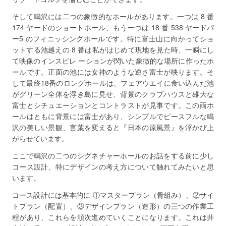
そして鳴沢には二つの象徴的なホールがあります。一つは 8 番
174 ヤードのショートホール、もう一つは 18 番 538 ヤードパ
ー5 のフィニッシングホールです。特に富士山に向かってショ
ットする池越えの 8 番は私がはじめて現地を見た時、一瞬にし
て映像のインスピレ ーションが閃いた象徴的な場所に作ったホ
ールです。正面の池には女神のような逆さ富士が映ります。そ
して最終18番のロングホールは、フェアウエイに食い込んだ池
がグリーン全体を浮き島に見せ、背景のクラブハウスと雄大な
富士とシチュエーションとコントラストが見事です。この両ホ
ールはともに背景には富士があり、シンプルでピースフルな鳴
沢の美しい景観、言葉を変えると『日本の原風景』を浮かび上
がらせています。
ここで鳴沢の二つのシグネチャーホールのお話をする前に少し
コース設計、特にデザインの考え方について触れてみたいと思
います。
コース設計には基本的に ①マスタープラン（骨組み）、②サイ
トプラン（配置）、③デザインプラン（造形）の三つの作業工
程があり、これらを順次進めていくことになります。これは井