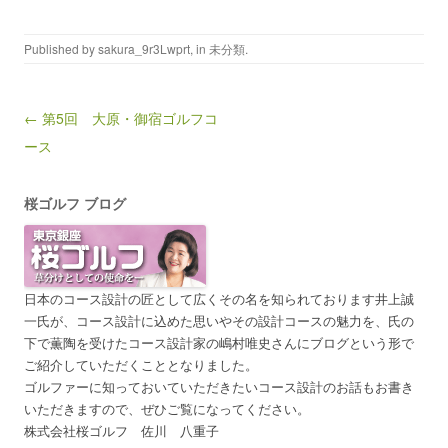
Published by
sakura_9r3Lwprt
, in
未分類
.
Post navigation
← 第5回 大原・御宿ゴルフコ
ース
桜ゴルフ ブログ
日本のコース設計の匠として広くその名を知られております井上誠
一氏が、コース設計に込めた思いやその設計コースの魅力を、氏の
下で薫陶を受けたコース設計家の嶋村唯史さんにブログという形で
ご紹介していただくこととなりました。
ゴルファーに知っておいていただきたいコース設計のお話もお書き
いただきますので、ぜひご覧になってください。
株式会社桜ゴルフ 佐川 八重子